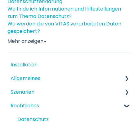
Datenschutzerklärung
Wo finde ich Informationen und Hilfestellungen
zum Thema Datenschutz?
Wo werden die von VITAS verarbeiteten Daten
gespeichert?
Mehr anzeigen
▼
Installation
Allgemeines
Szenarien
Funktionen
Rechtliches
Einrichtung
Strukturiertes Szenario
Terminbuchung
Datenschutz