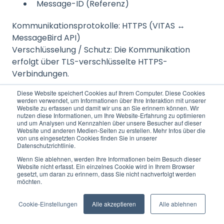
Message-ID (Referenz)
Kommunikationsprotokolle: HTTPS (VITAS ↔
MessageBird API)
Verschlüsselung / Schutz: Die Kommunikation
erfolgt über TLS-verschlüsselte HTTPS-
Verbindungen.
Diese Website speichert Cookies auf Ihrem Computer. Diese Cookies
werden verwendet, um Informationen über Ihre Interaktion mit unserer
Website zu erfassen und damit wir uns an Sie erinnern können. Wir
5.6 Rapidmail (VITAS Plattform ↔ Rapidmail)
nutzen diese Informationen, um Ihre Website-Erfahrung zu optimieren
und um Analysen und Kennzahlen über unsere Besucher auf dieser
Website und anderen Medien-Seiten zu erstellen. Mehr Infos über die
Rapidmail wird in der VITAS Plattform als externer
von uns eingesetzten Cookies finden Sie in unserer
Versanddienst für
E-Mail-Kommunikation
Datenschutzrichtlinie.
eingesetzt. Darüber können einerseits
Wenn Sie ablehnen, werden Ihre Informationen beim Besuch dieser
Website nicht erfasst. Ein einzelnes Cookie wird in Ihrem Browser
Nachrichten
manuell
aus dem VITAS Messenger
gesetzt, um daran zu erinnern, dass Sie nicht nachverfolgt werden
heraus versendet werden (z. B. durch
möchten.
Mitarbeitende), andererseits können E-Mails auch
Cookie-Einstellungen
Alle akzeptieren
Alle ablehnen
automatisiert
im Rahmen konfigurierte Prozesse
oder Bot-Abläufe ausgelöst werden. Zusätzlich