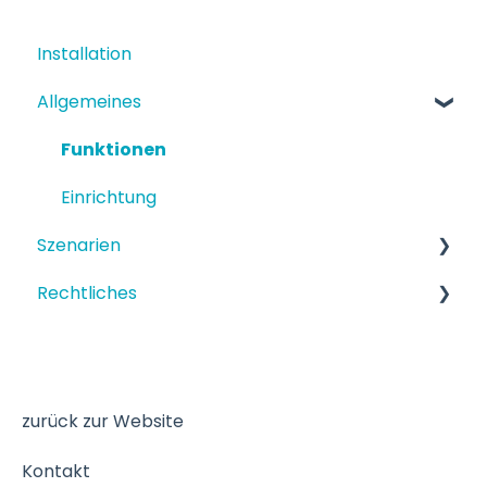
Installation
Allgemeines
Funktionen
Einrichtung
Szenarien
Rechtliches
Strukturiertes Szenario
Terminbuchung
Datenschutz
zurück zur Website
Kontakt