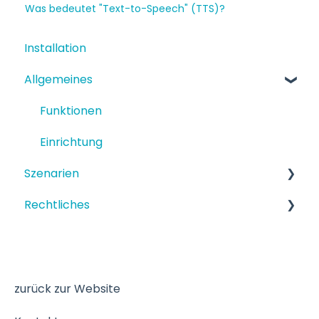
Was bedeutet "Text-to-Speech" (TTS)?
Installation
Allgemeines
Funktionen
Einrichtung
Szenarien
Rechtliches
Strukturiertes Szenario
Terminbuchung
Datenschutz
zurück zur Website