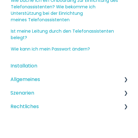
Wie buche ich ein Onboarding zur Einrichtung des
Telefonassistenten? Wie bekomme ich
Unterstützung bei der Einrichtung
meines Telefonassistenten
Ist meine Leitung durch den Telefonassistenten
belegt?
Wie kann ich mein Passwort ändern?
Installation
Allgemeines
Szenarien
Funktionen
Rechtliches
Einrichtung
Strukturiertes Szenario
Terminbuchung
Datenschutz