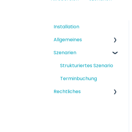
Installation
Allgemeines
Szenarien
Funktionen
Einrichtung
Strukturiertes Szenario
Terminbuchung
Rechtliches
Datenschutz