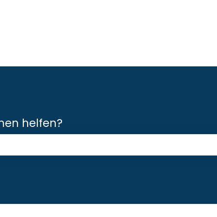
hnen helfen?
Suchfeld leer ist.