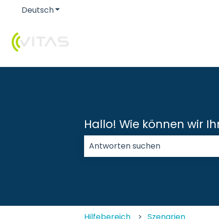
Deutsch
Untermenü für Übersetzungen anzeigen
Hallo! Wie können wir I
Es gibt keine Vorschläge, da das 
Hilfebereich
Szenarien