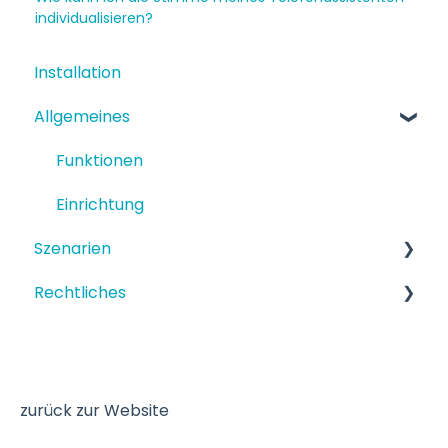
individualisieren?
Installation
Allgemeines
Funktionen
Einrichtung
Szenarien
Rechtliches
Strukturiertes Szenario
Terminbuchung
Datenschutz
zurück zur Website